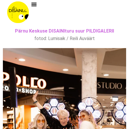
Skip
to
content
Pärnu Keskuse DISAINIturu suur PILDIGALERII
fotod: Lumisaik / Reili Auväärt