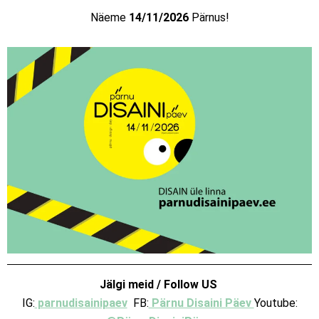
Näeme
14/11/2026
Pärnus!
Jälgi meid / Follow US
IG:
parnudisainipaev
FB:
Pärnu Disaini Päev
Youtube: