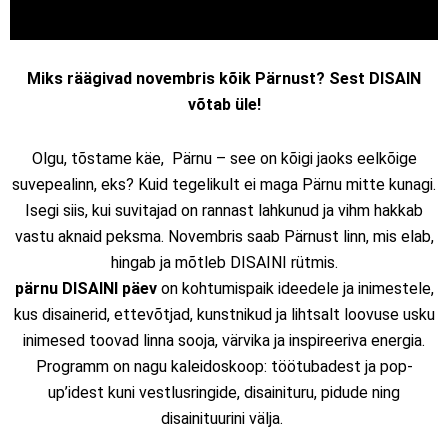
Miks räägivad novembris kõik Pärnust? Sest DISAIN
võtab üle!
Olgu, tõstame käe, Pärnu – see on kõigi jaoks eelkõige
suvepealinn, eks? Kuid tegelikult ei maga Pärnu mitte kunagi.
Isegi siis, kui suvitajad on rannast lahkunud ja vihm hakkab
vastu aknaid peksma.
Novembris saab Pärnust linn, mis elab,
hingab ja mõtleb DISAINI rütmis.
pärnu DISAINI päev
on kohtumispaik ideedele ja inimestele,
kus disainerid, ettevõtjad, kunstnikud ja lihtsalt loovuse usku
inimesed toovad linna sooja, värvika ja inspireeriva energia.
Programm on nagu kaleidoskoop: töötubadest ja pop-
up’idest kuni vestlusringide, disainituru, pidude ning
disainituurini välja.